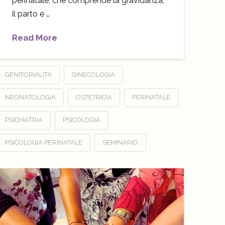
perinatale, che comprende la gravidanza,
il parto e …
Read More
GENITORIALITÀ
GINECOLOGIA
NEONATOLOGIA
OSTETRICIA
PERINATALE
PSICHIATRIA
PSICOLOGIA
PSICOLOGIA PERINATALE
SEMINARIO