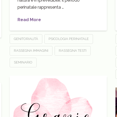
natura è imprevedibile, il periodo
perinatale rappresenta …
Read More
GENITORIALITÀ
PSICOLOGIA PERINATALE
RASSEGNA IMMAGINI
RASSEGNA TESTI
SEMINARIO